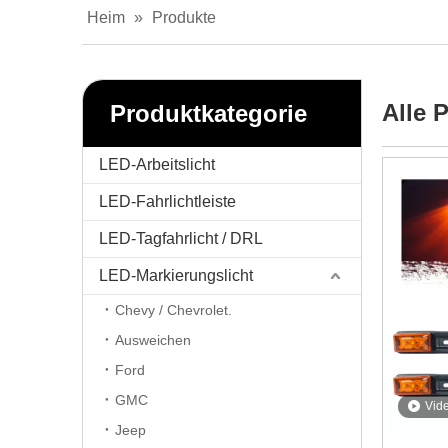
Heim
»
Produkte
Alle 
Produktkategorie
LED-Arbeitslicht
LED-Fahrlichtleiste
LED-Tagfahrlicht / DRL
LED-Markierungslicht
Chevy / Chevrolet.
Ausweichen
Ford
GMC
Vid
Jeep