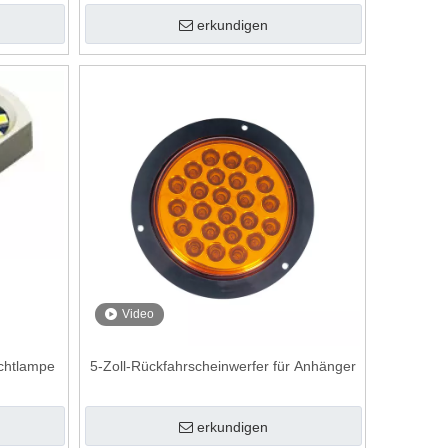
und GMC auf dem Fahrerhausdach
erkundigen
Video
chtlampe
5-Zoll-Rückfahrscheinwerfer für Anhänger
erkundigen