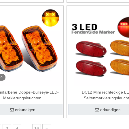
eo
infarbene Doppel-Bullseye-LED-
DC12 Mini rechteckige L
Markierungsleuchten
Seitenmarkierungsleuch
erkundigen
erkundigen
3
4
...
16
»