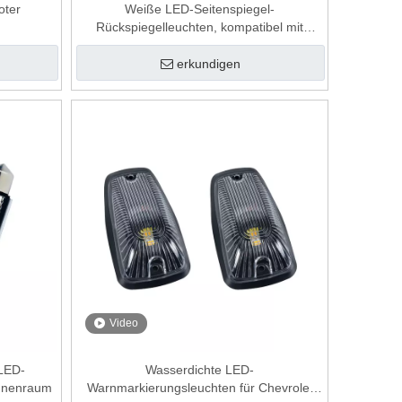
oter
Weiße LED-Seitenspiegel-
Rückspiegelleuchten, kompatibel mit
Toyota Tundra Sequoia von 2008 bis 2019
erkundigen
Video
LED-
Wasserdichte LED-
Innenraum
Warnmarkierungsleuchten für Chevrolet