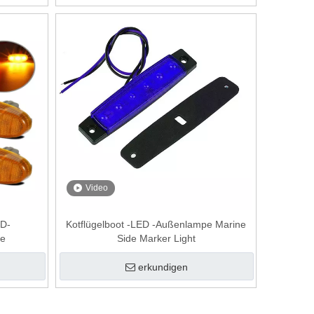
Video
ED-
Kotflügelboot -LED -Außenlampe Marine
te
Side Marker Light
erkundigen