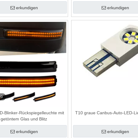
erkundigen
erkundigen
eo
D-Blinker-Rückspiegelleuchte mit
T10 graue Canbus-Auto-LED-Li
getöntem Glas und Blitz
erkundigen
erkundigen