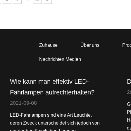
Zuhause
Über uns
Pro
Nachrichten Medien
Wie kann man effektiv LED-
D
Fahrlampen aufrechterhalten?
2
2021-09-08
G
P
LED-Fahrlampen sind eine Art Leuchte,
H
deren Zweck unterscheidet sich jedoch von
da
der der herkömmlichen Lampen.