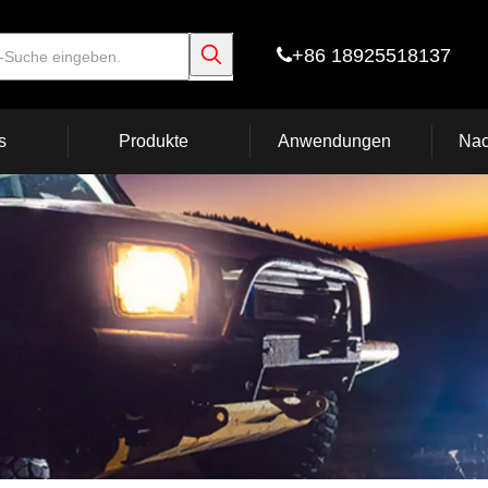
+86 18925518137

s
Produkte
Anwendungen
Nac