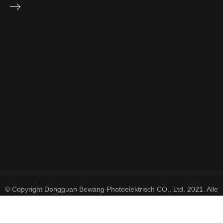
© Copyright Dongguan Bowang Photoelektrisch CO., Ltd. 2021. Alle
Rechte vorbehalten.
粤 ICP 备 2021050606 号