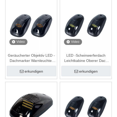
Video
Video
Geräucherter Objektiv LED -
LED -Scheinwerferdach
Dachmarker Warnleuchter
Leichtkabine Oberer Dach
Top Marker Licht Licht
weiße Warnmarker für Dodge
erkundigen
erkundigen