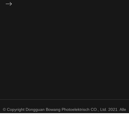
© Copyright Dongguan Bowang Photoelektrisch CO., Ltd. 2021. Alle
Rechte vorbehalten.
粤 ICP 备 2021050606 号