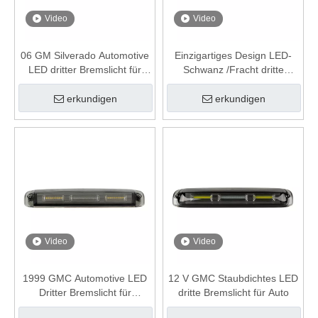
Video
Video
06 GM Silverado Automotive
Einzigartiges Design LED-
LED dritter Bremslicht für
Schwanz /Fracht dritte
Anhänger
Bremslicht für 1988-1998
Silverado & GMC C /K-Serie
erkundigen
erkundigen
Video
Video
1999 GMC Automotive LED
12 V GMC Staubdichtes LED
Dritter Bremslicht für
dritte Bremslicht für Auto
Anhänger