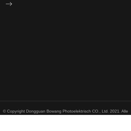
© Copyright Dongguan Bowang Photoelektrisch CO., Ltd. 2021. Alle
Rechte vorbehalten.
粤 ICP 备 2021050606 号