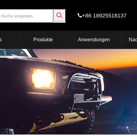
+86 18925518137

s
Produkte
Anwendungen
Nac