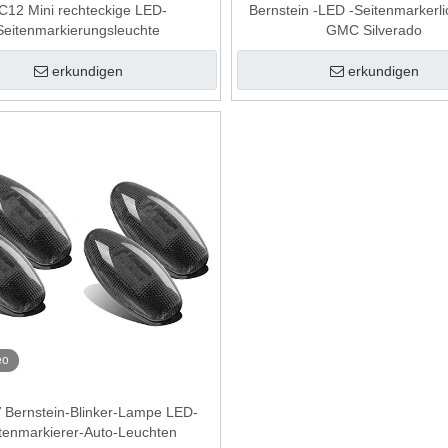
C12 Mini rechteckige LED-
Bernstein -LED -Seitenmarkerlic
Seitenmarkierungsleuchte
GMC Silverado
erkundigen
erkundigen
eo
Bernstein-Blinker-Lampe LED-
tenmarkierer-Auto-Leuchten