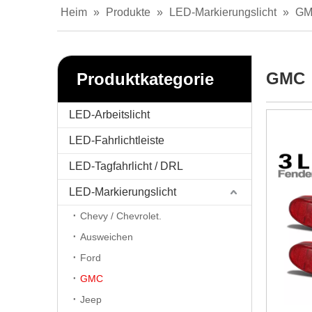
Heim
»
Produkte
»
LED-Markierungslicht
»
G
GMC
Produktkategorie
LED-Arbeitslicht
LED-Fahrlichtleiste
LED-Tagfahrlicht / DRL
LED-Markierungslicht
Chevy / Chevrolet.
Ausweichen
Ford
GMC
Jeep