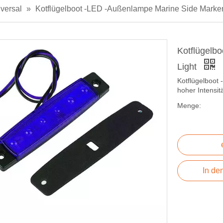
versal
»
Kotflügelboot -LED -Außenlampe Marine Side Marker
Kotflügelb
Light
Kotflügelboot
hoher Intensit
Menge:
In de