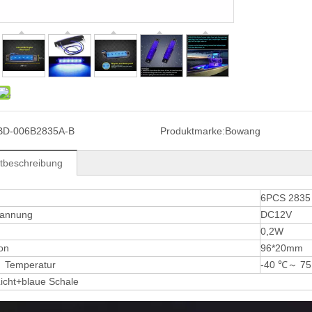
BD-006B2835A-B
Produktmarke:
Bowang
tbeschreibung
6PCS 283
pannung
DC12V
0,2W
on
96*20mm
n Temperatur
-40 ℃～ 7
icht+blaue Schale