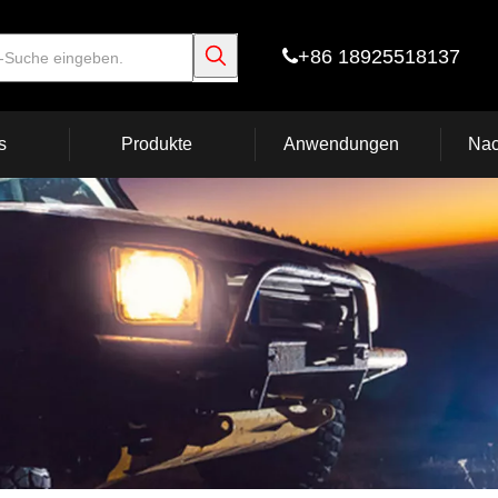
+86 18925518137

s
Produkte
Anwendungen
Nac