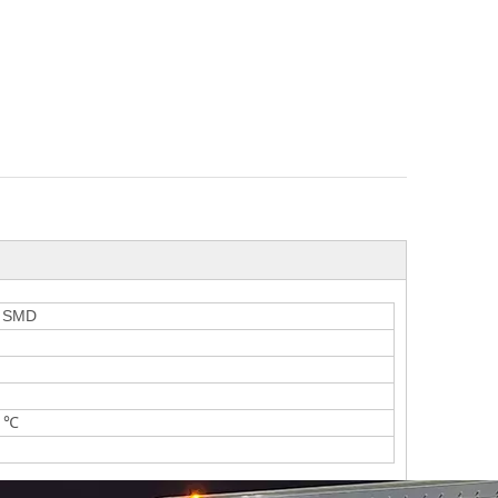
5 SMD
5 ℃