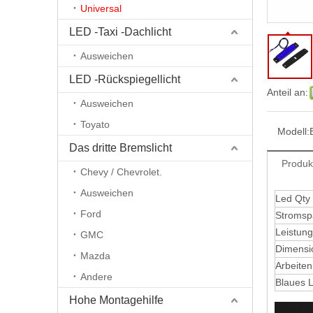
Universal
LED -Taxi -Dachlicht
Ausweichen
LED -Rückspiegellicht
Anteil an:
Ausweichen
Toyato
Modell:
Das dritte Bremslicht
Produk
Chevy / Chevrolet.
Ausweichen
Led Qty
Ford
Stroms
Leistung
GMC
Dimensi
Mazda
Arbeite
Andere
Blaues L
Hohe Montagehilfe