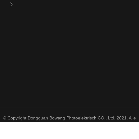
© Copyright Dongguan Bowang Photoelektrisch CO., Ltd. 2021. Alle
Rechte vorbehalten.
粤 ICP 备 2021050606 号