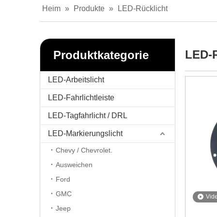
Heim
»
Produkte
»
LED-Rücklicht
LED-R
Produktkategorie
LED-Arbeitslicht
LED-Fahrlichtleiste
LED-Tagfahrlicht / DRL
LED-Markierungslicht
Chevy / Chevrolet.
Ausweichen
Ford
GMC
Vid
Jeep