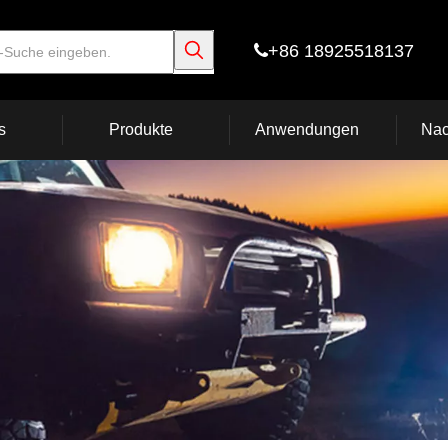
+86 18925518137

s
Produkte
Anwendungen
Nac