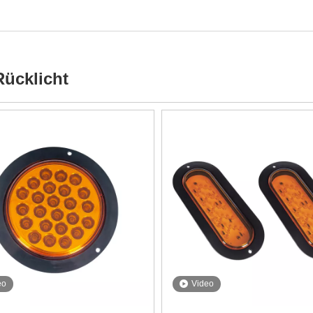
ücklicht
eo
Video