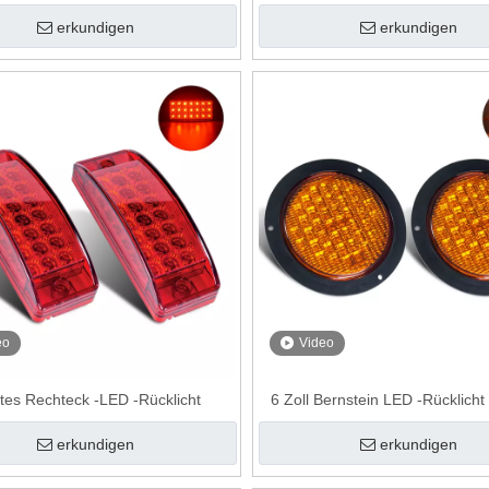
erkundigen
erkundigen
eo
Video
otes Rechteck -LED -Rücklicht
6 Zoll Bernstein LED -Rücklicht
erkundigen
erkundigen