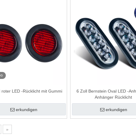
eo
ll roter LED -Rücklicht mit Gummi
6 Zoll Bernstein Oval LED -An
Anhänger Rücklicht
erkundigen
erkundigen
»