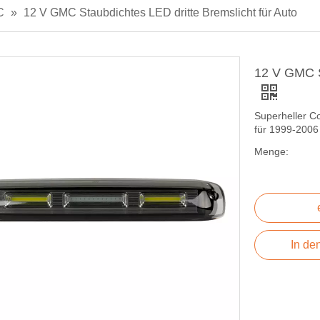
C
»
12 V GMC Staubdichtes LED dritte Bremslicht für Auto
12 V GMC St
Superheller C
für 1999-200
Menge:
In de