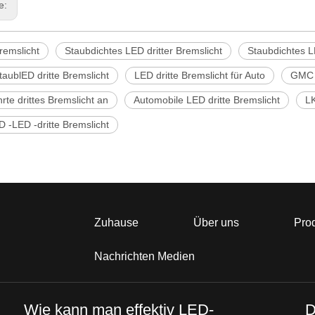
ge:
Bremslicht
Staubdichtes LED dritter Bremslicht
Staubdichtes LE
taublED dritte Bremslicht
LED dritte Bremslicht für Auto
GMC f
te drittes Bremslicht an
Automobile LED dritte Bremslicht
LK
 -LED -dritte Bremslicht
Zuhause
Über uns
Pro
Nachrichten Medien
Wie kann man effektiv LED-
D