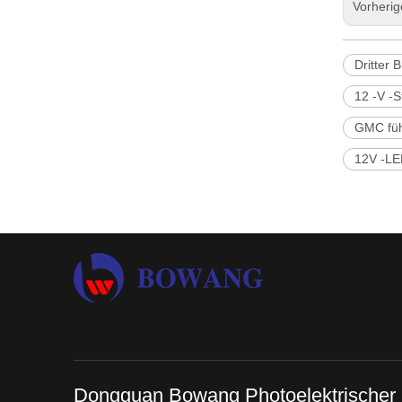
Vorheri
Dritter 
12 -V -S
GMC führ
12V -LED
Dongguan Bowang Photoelektrischer