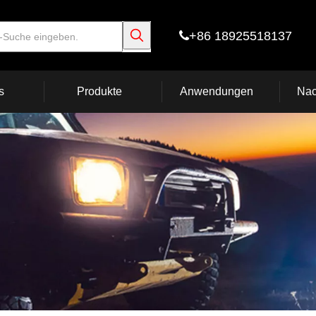
+86 18925518137

s
Produkte
Anwendungen
Nac