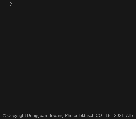
© Copyright Dongguan Bowang Photoelektrisch CO., Ltd. 2021. Alle
Rechte vorbehalten.
粤 ICP 备 2021050606 号