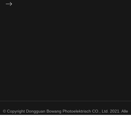
© Copyright Dongguan Bowang Photoelektrisch CO., Ltd. 2021. Alle
Rechte vorbehalten.
粤 ICP 备 2021050606 号