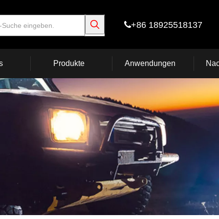
+86 18925518137

s
Produkte
Anwendungen
Nac