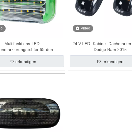
eo
Video
Multifunktions-LED-
24 V LED -Kabine -Dachmarker L
tenmarkierungslichter für den
Dodge Ram 2015
Frachtwagen Van
erkundigen
erkundigen