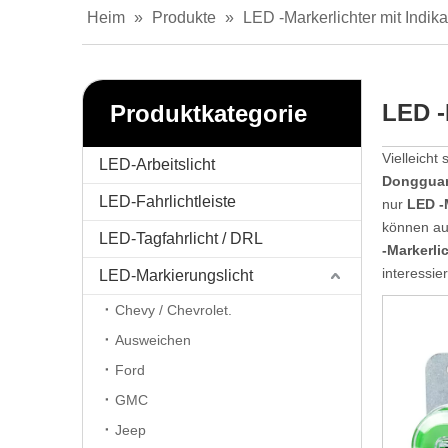
Heim
»
Produkte
»
LED -Markerlichter mit Indik
LED -
Produktkategorie
Vielleicht 
LED-Arbeitslicht
Dongguan
LED-Fahrlichtleiste
nur
LED -
können auc
LED-Tagfahrlicht / DRL
-Markerli
interessie
LED-Markierungslicht
Chevy / Chevrolet.
Ausweichen
Ford
GMC
Jeep