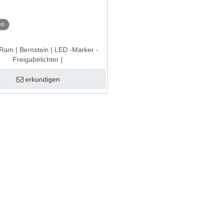
eo
am | Bernstein | LED -Marker -
Freigabelichter |
erkundigen