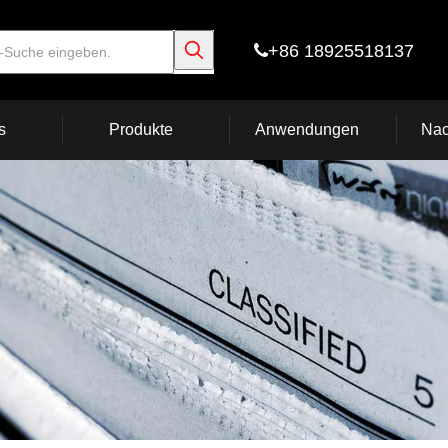
+86 18925518137

s
Produkte
Anwendungen
Nac