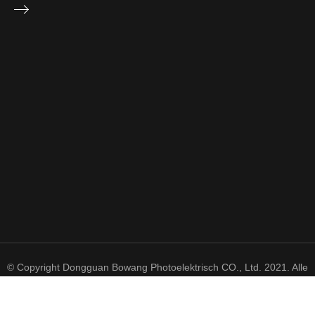
© Copyright Dongguan Bowang Photoelektrisch CO., Ltd. 2021. Alle
Rechte vorbehalten.
粤 ICP 备 2021050606 号