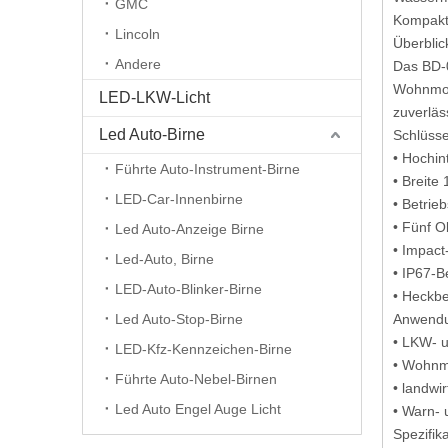
GMC
Kompakt
Lincoln
Überblic
Andere
Das BD-0
Wohnmobi
LED-LKW-Licht
zuverläs
Led Auto-Birne
Schlüss
• Hochin
Führte Auto-Instrument-Birne
• Breite
LED-Car-Innenbirne
• Betrie
• Fünf O
Led Auto-Anzeige Birne
• Impact
Led-Auto, Birne
• IP67-B
LED-Auto-Blinker-Birne
• Heckbe
Led Auto-Stop-Birne
Anwend
• LKW- u
LED-Kfz-Kennzeichen-Birne
• Wohnm
Führte Auto-Nebel-Birnen
• landwi
Led Auto Engel Auge Licht
• Warn- 
Spezifik