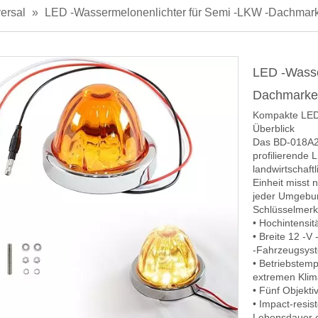
ersal
»
LED -Wassermelonenlichter für Semi -LKW -Dachmark
LED -Wasse
Dachmarker
Kompakte LED-
Überblick
Das BD-018A28
profilierende
landwirtschaft
Einheit misst 
jeder Umgebun
Schlüsselmer
• Hochintensi
• Breite 12 -V
-Fahrzeugsys
• Betriebstemp
extremen Kli
• Fünf Objekti
• Impact-resi
Lebensdauer o