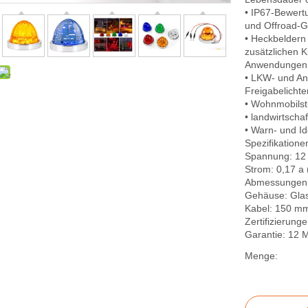
• IP67-Bewert
und Offroad-
• Heckbeldern 
zusätzlichen 
Anwendungen
• LKW- und An
Freigabelichte
• Wohnmobilst
• landwirtscha
• Warn- und Id
Spezifikatione
Spannung: 12
Strom: 0,17 a 
Abmessungen:
Gehäuse: Glas
Kabel: 150 mm 
Zertifizierun
Garantie: 12 
Menge: