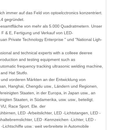
h immer auf das Feld von optoelcctronics konzentriert.
14 gegründet.
r Gesamtfläche von mehr als 5.000 Quadratmetern. Unser
s F & E, Fertigung und Verkauf von LED-
uan Private Technology Enterprise " und "National Ligh-
ional and technical experts with a colleee deeree
 production and testing equipment such as
utomatic frequency tracking ultrasonic welding machine,
 and Hat Stutfo.
 und vorderen Märkten an der Entwicklung von
Japan, Hanghai, Chengdu usw., Ländern und Regionen,
ereinigten Staaten, in der Europa, in Japan usw., an
igten Staaten, in Südamerika, usw. usw., beteiligt.
-VU, Race Sport. Ele. der
hbirnen, LED -Arbeitslichter, LED -Lichtstangen, LED -
haltebremslichter, LED -Kennzeichen -Lichter, LED -
ichtschiffe usw.: weit verbreitete in Automobile