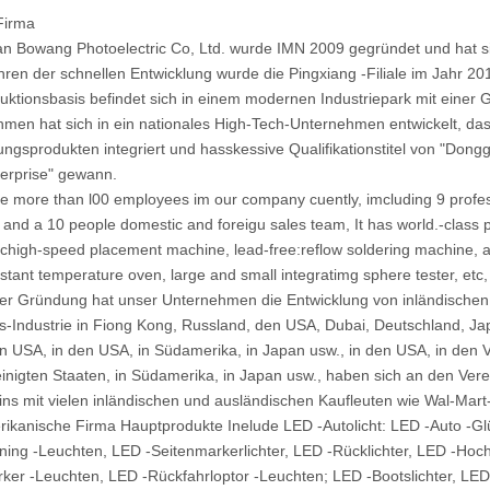
Firma
 Bowang Photoelectric Co, Ltd. wurde IMN 2009 gegründet und hat sic
ren der schnellen Entwicklung wurde die Pingxiang -Filiale im Jahr 20
uktionsbasis befindet sich in einem modernen Industriepark mit eine
men hat sich in ein nationales High-Tech-Unternehmen entwickelt, da
gsprodukten integriert und hasskessive Qualifikationstitel von "Dongg
erprise" gewann.
e more than l00 employees im our company cuently, imcluding 9 profess
 and a 10 people domestic and foreigu sales team, It has world.-class
chigh-speed placement machine, lead-free:reflow soldering machine, a
stant temperature oven, large and small integratimg sphere tester, etc,
ner Gründung hat unser Unternehmen die Entwicklung von inländischen
s-Industrie in Fiong Kong, Russland, den USA, Dubai, Deutschland, 
en USA, in den USA, in Südamerika, in Japan usw., in den USA, in den V
inigten Staaten, in Südamerika, in Japan usw., haben sich an den Verein
ins mit vielen inländischen und ausländischen Kaufleuten wie Wal-Mart
ikanische Firma Hauptprodukte Inelude LED -Autolicht: LED -Auto -Glü
ing -Leuchten, LED -Seitenmarkerlichter, LED -Rücklichter, LED -Hoch
er -Leuchten, LED -Rückfahrloptor -Leuchten; LED -Bootslichter, LED -L