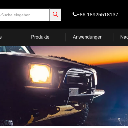
+86 18925518137

s
Produkte
Anwendungen
Nac