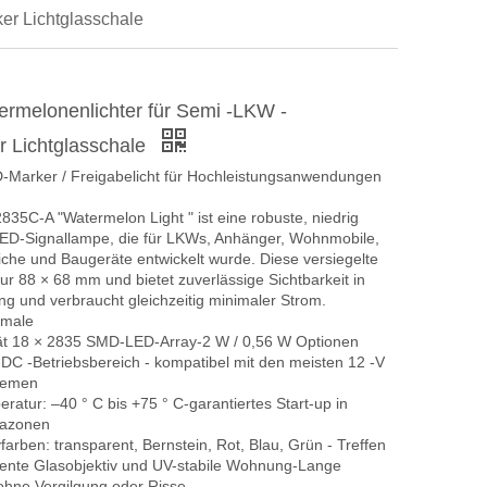
er Lichtglasschale
rmelonenlichter für Semi -LKW -
 Lichtglasschale
Marker / Freigabelicht für Hochleistungsanwendungen
35C-A "Watermelon Light " ist eine robuste, niedrig
 LED-Signallampe, die für LKWs, Anhänger, Wohnmobile,
liche und Baugeräte entwickelt wurde. Diese versiegelte
nur 88 × 68 mm und bietet zuverlässige Sichtbarkeit in
g und verbraucht gleichzeitig minimaler Strom.
kmale
tät 18 × 2835 SMD-LED-Array-2 W / 0,56 W Optionen
 -DC -Betriebsbereich - kompatibel mit den meisten 12 -V
temen
eratur: –40 ° C bis +75 ° C-garantiertes Start-up in
mazonen
vfarben: transparent, Bernstein, Rot, Blau, Grün - Treffen
stente Glasobjektiv und UV-stabile Wohnung-Lange
hne Vergilgung oder Risse