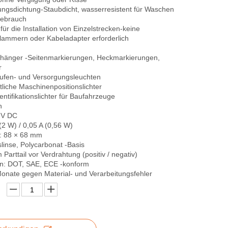
ungsdichtung-Staubdicht, wasserresistent für Waschen
Gebrauch
für die Installation von Einzelstrecken-keine
Klammern oder Kabeladapter erforderlich
hänger -Seitenmarkierungen, Heckmarkierungen,
r
ufen- und Versorgungsleuchten
ftliche Maschinenpositionslichter
entifikationslichter für Baufahrzeuge
n
 V DC
(2 W) / 0,05 A (0,56 W)
 88 × 68 mm
linse, Polycarbonat -Basis
Parttail vor Verdrahtung (positiv / negativ)
gen: DOT, SAE, ECE -konform
Monate gegen Material- und Verarbeitungsfehler