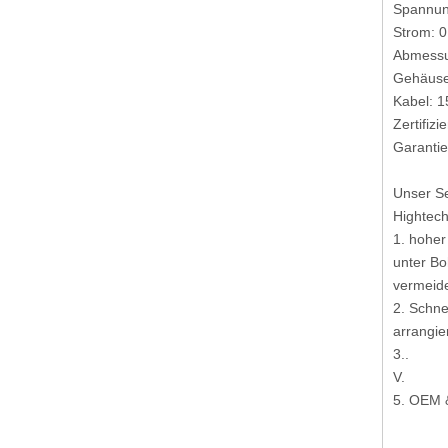
Spannun
Strom: 0
Abmessu
Gehäuse:
Kabel: 1
Zertifiz
Garantie
Unser Se
Hightech
1. hoher
unter Bo
vermeid
2. Schne
arrangie
3..
V.
5. OEM 