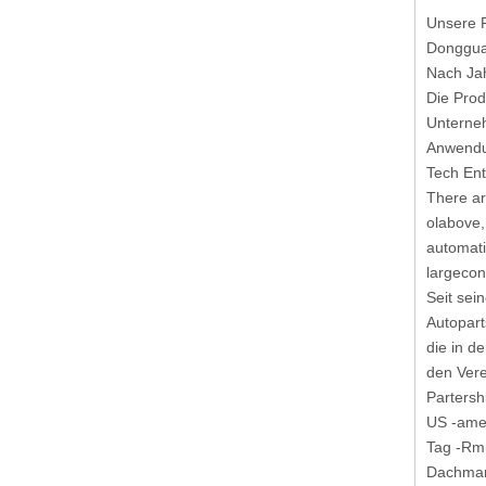
Unsere 
Dongguan
Nach Jah
Die Prod
Unterneh
Anwendun
Tech Ent
There ar
olabove,
automati
largecon
Seit sei
Autopart
die in d
den Vere
Partersh
US -amer
Tag -Rmn
Dachmark