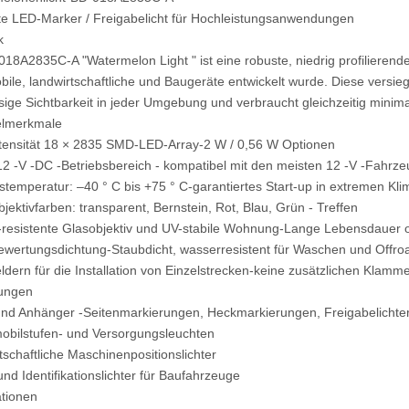
e LED-Marker / Freigabelicht für Hochleistungsanwendungen
k
18A2835C-A "Watermelon Light " ist eine robuste, niedrig profilieren
le, landwirtschaftliche und Baugeräte entwickelt wurde. Diese versieg
sige Sichtbarkeit in jeder Umgebung und verbraucht gleichzeitig minim
elmerkmale
tensität 18 × 2835 SMD-LED-Array-2 W / 0,56 W Optionen
 12 -V -DC -Betriebsbereich - kompatibel mit den meisten 12 -V -Fahr
bstemperatur: –40 ° C bis +75 ° C-garantiertes Start-up in extremen Kl
bjektivfarben: transparent, Bernstein, Rot, Blau, Grün - Treffen
-resistente Glasobjektiv und UV-stabile Wohnung-Lange Lebensdauer 
ewertungsdichtung-Staubdicht, wasserresistent für Waschen und Offr
ldern für die Installation von Einzelstrecken-keine zusätzlichen Klamm
ungen
nd Anhänger -Seitenmarkierungen, Heckmarkierungen, Freigabelichte
obilstufen- und Versorgungsleuchten
rtschaftliche Maschinenpositionslichter
und Identifikationslichter für Baufahrzeuge
ationen