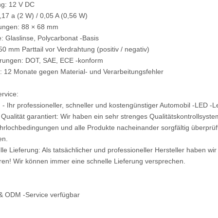
g: 12 V DC
,17 a (2 W) / 0,05 A (0,56 W)
ngen: 88 × 68 mm
 Glaslinse, Polycarbonat -Basis
50 mm Parttail vor Verdrahtung (positiv / negativ)
ierungen: DOT, SAE, ECE -konform
: 12 Monate gegen Material- und Verarbeitungsfehler
rvice:
 - Ihr professioneller, schneller und kostengünstiger Automobil -LED -
 Qualität garantiert: Wir haben ein sehr strenges Qualitätskontrollsyst
hrlochbedingungen und alle Produkte nacheinander sorgfältig überpr
en.
lle Lieferung: Als tatsächlicher und professioneller Hersteller haben wir
ren! Wir können immer eine schnelle Lieferung versprechen.
& ODM -Service verfügbar