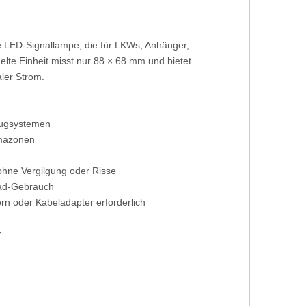
de LED-Signallampe, die für LKWs, Anhänger,
elte Einheit misst nur 88 × 68 mm und bietet
aler Strom.
zeugsystemen
imazonen
ohne Vergilgung oder Risse
oad-Gebrauch
ern oder Kabeladapter erforderlich
r