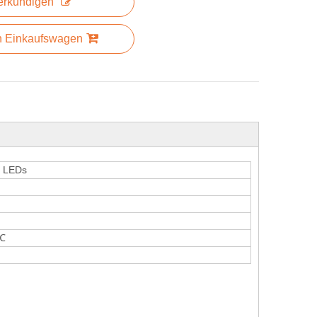
erkundigen
n Einkaufswagen
5 LEDs
 ℃