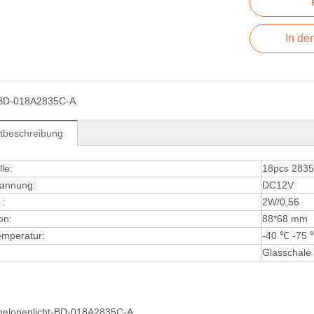
In de
BD-018A2835C-A
tbeschreibung
le:
18pcs 283
annung:
DC12V
 :
2W/0,56
on:
88*68 mm
emperatur:
-40 ℃ -75
Glasschale
elonenlicht-BD-018A2835C-A