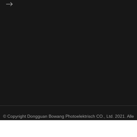
© Copyright Dongguan Bowang Photoelektrisch CO., Ltd. 2021. Alle
Rechte vorbehalten.
粤 ICP 备 2021050606 号