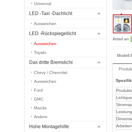
Universal
LED -Taxi -Dachlicht
Ausweichen
LED -Rückspiegellicht
Anteil an:
Ausweichen
Toyato
Modell:
Das dritte Bremslicht
Produk
Chevy / Chevrolet.
Spezifik
Ausweichen
Ford
Produkt
Lichtque
GMC
Stroms
Mazda
Leistung
Andere
Dimensi
Arbeite
Hohe Montagehilfe