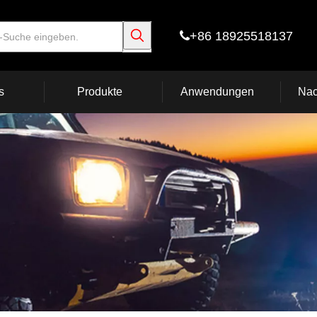
+86 18925518137

s
Produkte
Anwendungen
Nac