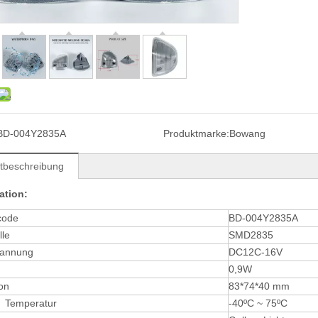
BD-004Y2835A
Produktmarke:
Bowang
tbeschreibung
ation:
code
BD-004Y2835A
lle
SMD2835
pannung
DC12C-16V
0,9W
on
83*74*40 mm
n Temperatur
-40ºC ~ 75ºC