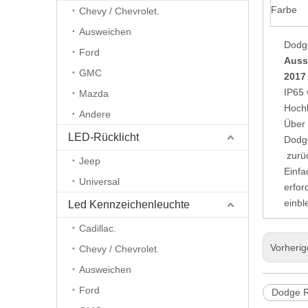
Farbe
Chevy / Chevrolet.
Ausweichen
Dodge
Ford
Auss
GMC
2017
IP65 
Mazda
Hochl
Andere
Über 
LED-Rücklicht
Dodg
zurü
Jeep
Einfa
Universal
erfor
einbl
Led Kennzeichenleuchte
Cadillac.
Vorheri
Chevy / Chevrolet.
Ausweichen
Ford
Dodge R