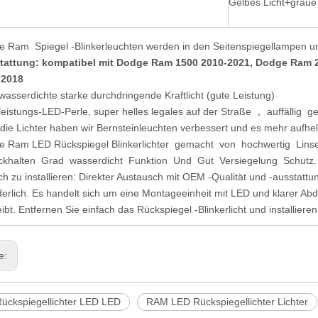
Gelbes Licht+graue
 Ram Spiegel -Blinkerleuchten werden in den Seitenspiegellampen u
tattung: kompatibel mit Dodge Ram 1500 2010-2021, Dodge Ram 2
 2018
wasserdichte starke durchdringende Kraftlicht (gute Leistung)
eistungs-LED-Perle, super helles legales auf der Straße ， auffällig ge
die Lichter haben wir Bernsteinleuchten verbessert und es mehr aufhel
e Ram LED Rückspiegel Blinkerlichter gemacht von hochwertig Lins
ckhalten Grad wasserdicht Funktion Und Gut Versiegelung Schutz.
ch zu installieren: Direkter Austausch mit OEM -Qualität und -aussta
derlich. Es handelt sich um eine Montageeinheit mit LED und klarer A
eibt. Entfernen Sie einfach das Rückspiegel -Blinkerlicht und installiere
ge:
ückspiegellichter LED LED
RAM LED Rückspiegellichter Lichter