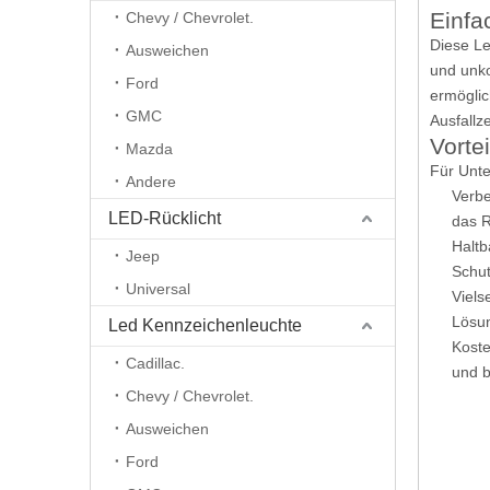
Einfa
Chevy / Chevrolet.
Diese Le
Ausweichen
und unko
Ford
ermöglic
GMC
Ausfallz
Vorte
Mazda
Für Unte
Andere
Verbe
LED-Rücklicht
das R
Haltb
Jeep
Schut
Universal
Viels
Lösun
Led Kennzeichenleuchte
Koste
Cadillac.
und b
Chevy / Chevrolet.
Ausweichen
Ford