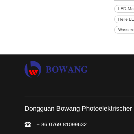
LED-Mar
Helle LE
Wasserd
Dongguan Bowang Photoelektrischer
+ 86-0769-81099632