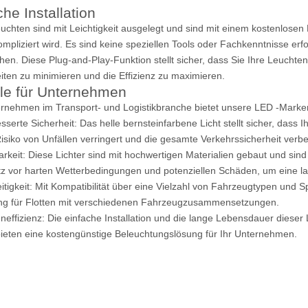
che Installation
uchten sind mit Leichtigkeit ausgelegt und sind mit einem kostenlosen 
mpliziert wird. Es sind keine speziellen Tools oder Fachkenntnisse erf
hen. Diese Plug-and-Play-Funktion stellt sicher, dass Sie Ihre Leuchte
eiten zu minimieren und die Effizienz zu maximieren.
ile für Unternehmen
rnehmen im Transport- und Logistikbranche bietet unsere LED -Marker 
sserte Sicherheit: Das helle bernsteinfarbene Licht stellt sicher, dass 
isiko von Unfällen verringert und die gesamte Verkehrssicherheit verbe
arkeit: Diese Lichter sind mit hochwertigen Materialien gebaut und si
z vor harten Wetterbedingungen und potenziellen Schäden, um eine lan
eitigkeit: Mit Kompatibilität über eine Vielzahl von Fahrzeugtypen und
g für Flotten mit verschiedenen Fahrzeugzusammensetzungen.
neffizienz: Die einfache Installation und die lange Lebensdauer dieser
ieten eine kostengünstige Beleuchtungslösung für Ihr Unternehmen.