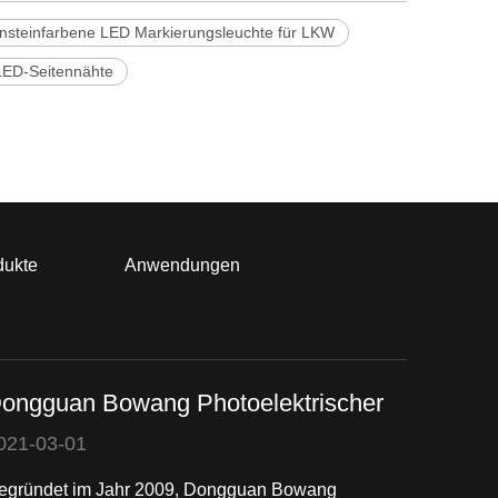
nsteinfarbene LED Markierungsleuchte für LKW
ED-Seitennähte
dukte
Anwendungen
ongguan Bowang Photoelektrischer
021-03-01
egründet im Jahr 2009, Dongguan Bowang