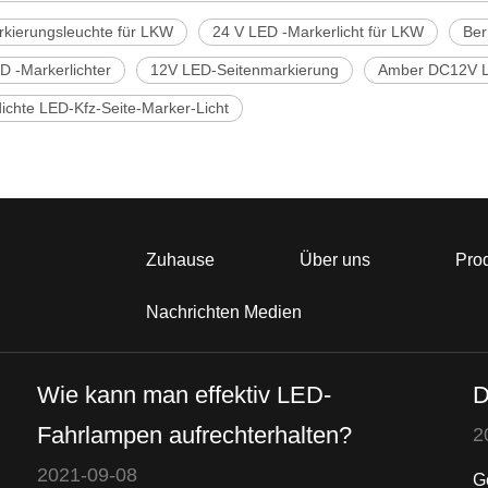
kierungsleuchte für LKW
24 V LED -Markerlicht für LKW
Ber
D -Markerlichter
12V LED-Seitenmarkierung
Amber DC12V L
ichte LED-Kfz-Seite-Marker-Licht
Zuhause
Über uns
Pro
Nachrichten Medien
Wie kann man effektiv LED-
D
Fahrlampen aufrechterhalten?
2
2021-09-08
G