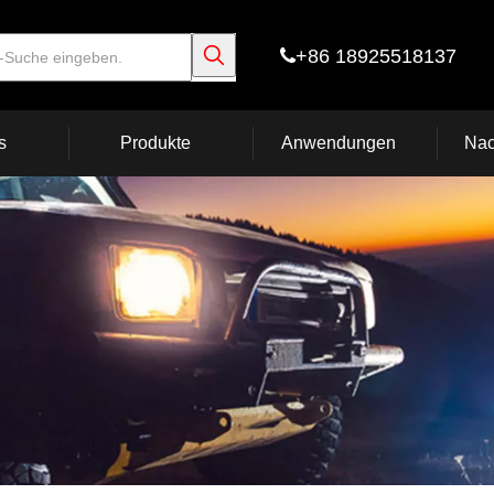
+86 18925518137

s
Produkte
Anwendungen
Nac