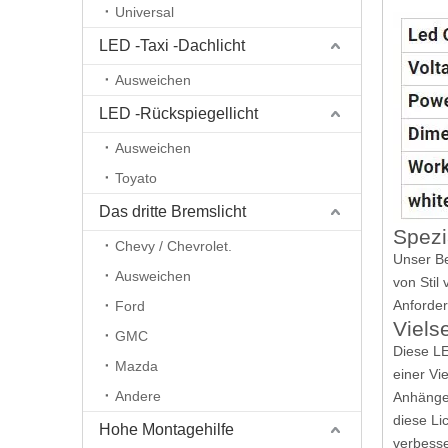
Universal
LED -Taxi -Dachlicht
Ausweichen
LED -Rückspiegellicht
Ausweichen
Toyato
Das dritte Bremslicht
Spezi
Chevy / Chevrolet.
Unser Be
Ausweichen
von Stil
Anforder
Ford
Viels
GMC
Diese LE
Mazda
einer Vi
Andere
Anhänger
diese Li
Hohe Montagehilfe
verbesse