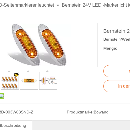
-Seitenmarkierer leuchtet
»
Bernstein 24V LED -Markerlicht 
Bernstein 
Bernstein/Wei
Menge:
In de
BD-003W03SND-Z
Produktmarke:
Bowang
tbeschreibung