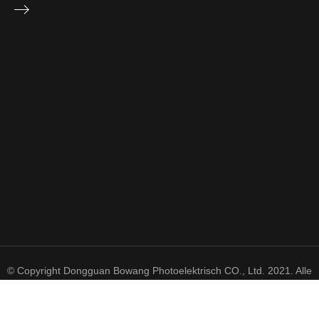
© Copyright Dongguan Bowang Photoelektrisch CO., Ltd. 2021. Alle
Rechte vorbehalten.
粤 ICP 备 2021050606 号