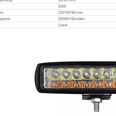
pannung
DC10-30V
54W
on
150*40*40 mm
spanne
30000+Stunden
e
1year