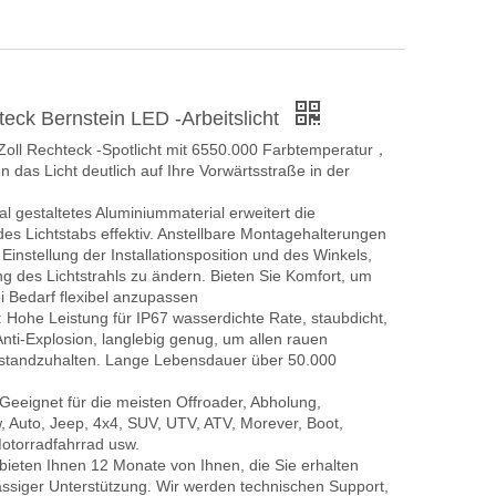
teck Bernstein LED -Arbeitslicht
 Zoll Rechteck -Spotlicht mit 6550.000 Farbtemperatur
，
en das Licht deutlich auf Ihre Vorwärtsstraße in der
al gestaltetes Aluminiummaterial erweitert die
es Lichtstabs effektiv. Anstellbare Montagehalterungen
 Einstellung der Installationsposition und des Winkels,
g des Lichtstrahls zu ändern. Bieten Sie Komfort, um
ei Bedarf flexibel anzupassen
: Hohe Leistung für IP67 wasserdichte Rate, staubdicht,
nti-Explosion, langlebig genug, um allen rauen
tandzuhalten. Lange Lebensdauer über 50.000
 Geeignet für die meisten Offroader, Abholung,
, Auto, Jeep, 4x4, SUV, UTV, ATV, Morever, Boot,
otorradfahrrad usw.
 bieten Ihnen 12 Monate von Ihnen, die Sie erhalten
ässiger Unterstützung. Wir werden technischen Support,