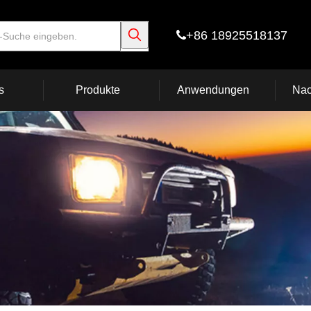
+86 18925518137

s
Produkte
Anwendungen
Nac