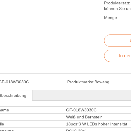
Produktersatz
können Sie un
Menge:
In de
GF-018W3030C
Produktmarke:
Bowang
tbeschreibung
tname
GF-018W3030C
Weiß und Bernstein
lle
18pcs*3 W LEDs hoher Intensität