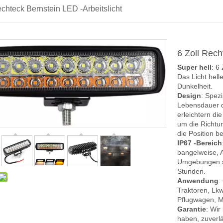
echteck Bernstein LED -Arbeitslicht
6 Zoll Rech
Super hell
: 6
Das Licht hell
Dunkelheit.
Design
: Spezi
Lebensdauer d
erleichtern die
um die Richtun
die Position b
IP67 -Bereich
bangelweise, A
Umgebungen s
Stunden.
Anwendung
:
Traktoren, Lkw
Pflugwagen, M
Garantie
: Wir
haben, zuverl