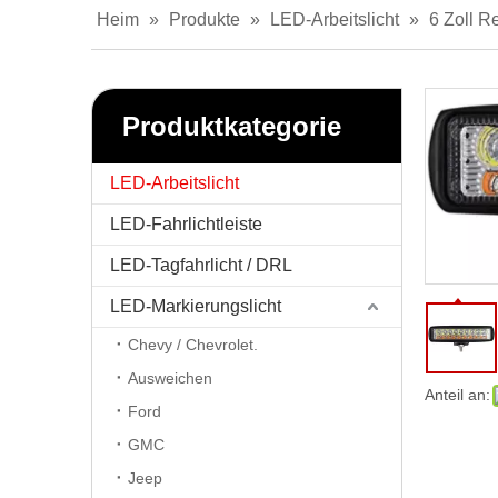
Heim
»
Produkte
»
LED-Arbeitslicht
»
6 Zoll R
Produktkategorie
LED-Arbeitslicht
LED-Fahrlichtleiste
LED-Tagfahrlicht / DRL
LED-Markierungslicht
Chevy / Chevrolet.
Ausweichen
Anteil an:
Ford
GMC
Jeep