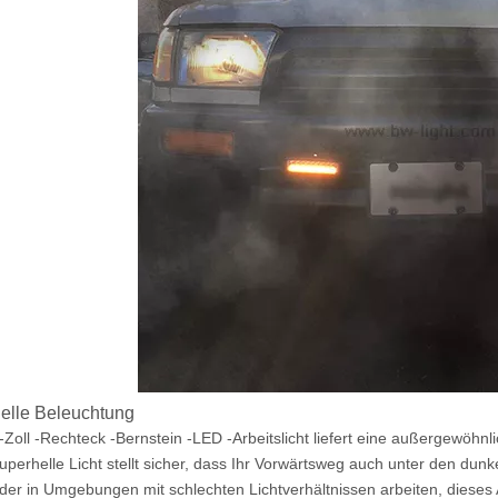
elle Beleuchtung
-Zoll -Rechteck -Bernstein -LED -Arbeitslicht liefert eine außergewöhnl
uperhelle Licht stellt sicher, dass Ihr Vorwärtsweg auch unter den dunke
der in Umgebungen mit schlechten Lichtverhältnissen arbeiten, dieses Ar