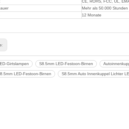
t
CE, ROHS, FCC, UL, EM
auer
Mehr als 50.000 Stunden
e
12 Monate
ge:
ED-Girtslampen
S8.5mm LED-Festoon-Birnen
Autoinnenkup
8.5mm LED-Festoon-Birnen
S8.5mm Auto Innenkuppel Lichter L