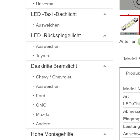
Universal
LED -Taxi -Dachlicht
Ausweichen
LED -Rückspiegellicht
Anteil an:
Ausweichen
Toyato
Modell:
Das dritte Bremslicht
Produk
Chevy / Chevrolet.
Ausweichen
Modell N
Ford
Art
LED-Chi
GMC
Abmess
Mazda
Eingang
Andere
Leistung
Ansichtw
Hohe Montagehilfe