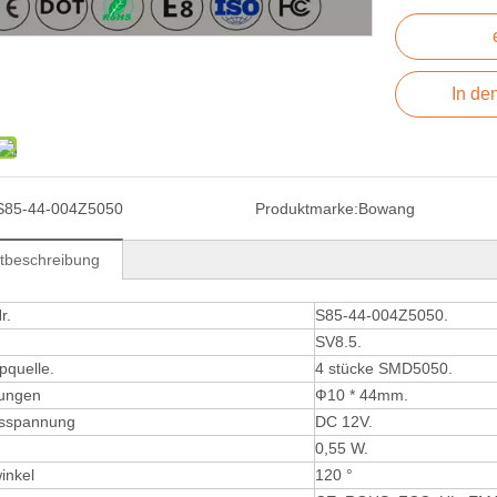
In de
S85-44-004Z5050
Produktmarke:
Bowang
tbeschreibung
r.
S85-44-004Z5050.
SV8.5.
pquelle.
4 stücke SMD5050.
ungen
Ф10 * 44mm.
sspannung
DC 12V.
0,55 W.
inkel
120 °