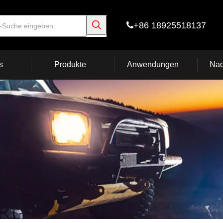
+86 18925518137

s
Produkte
Anwendungen
Nac