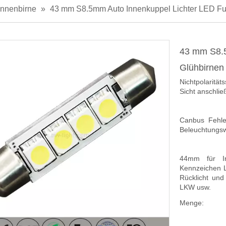
nnenbirne
»
43 mm S8.5mm Auto Innenkuppel Lichter LED Fu
43 mm S8.5
Glühbirne
Nichtpolarität
Sicht anschlie
Canbus Fehle
Beleuchtungsw
44mm für Int
Kennzeichen Lic
Rücklicht un
LKW usw.
Menge: