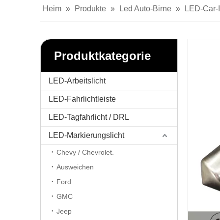
Heim
»
Produkte
»
Led Auto-Birne
»
LED-Car-I
Produktkategorie
LED-Arbeitslicht
LED-Fahrlichtleiste
LED-Tagfahrlicht / DRL
LED-Markierungslicht
Chevy / Chevrolet.
Ausweichen
Ford
GMC
Jeep