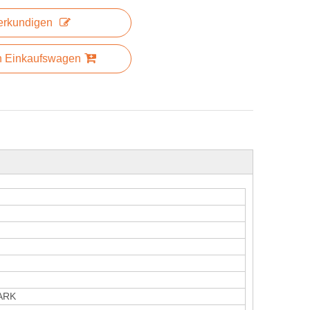
erkundigen
n Einkaufswagen
ARK