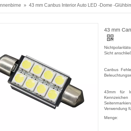
nnenbirne
»
43 mm Canbus Interior Auto LED -Dome -Glühbi
43 mm Canb
Nichtpolarität
Sicht anschlie
Canbus Fehle
Beleuchtungsw
43mm für Int
Kennzeichen
Seitenmarkier
Verwendung fü
Menge: