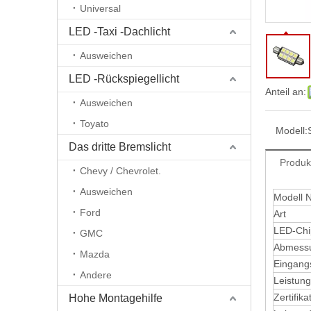
Universal
LED -Taxi -Dachlicht
Ausweichen
LED -Rückspiegellicht
Anteil an:
Ausweichen
Toyato
Modell:
Das dritte Bremslicht
Produk
Chevy / Chevrolet.
Ausweichen
Modell N
Ford
Art
LED-Chi
GMC
Abmess
Mazda
Eingang
Andere
Leistung
Zertifika
Hohe Montagehilfe