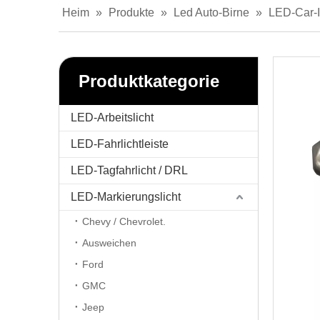
Heim
»
Produkte
»
Led Auto-Birne
»
LED-Car-I
Produktkategorie
LED-Arbeitslicht
LED-Fahrlichtleiste
LED-Tagfahrlicht / DRL
LED-Markierungslicht
Chevy / Chevrolet.
Ausweichen
Ford
GMC
Jeep