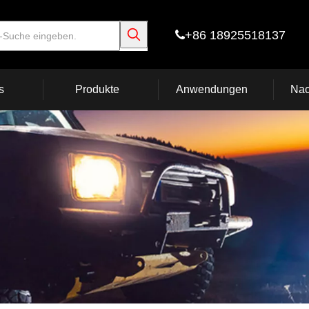
+86 18925518137

s
Produkte
Anwendungen
Nac