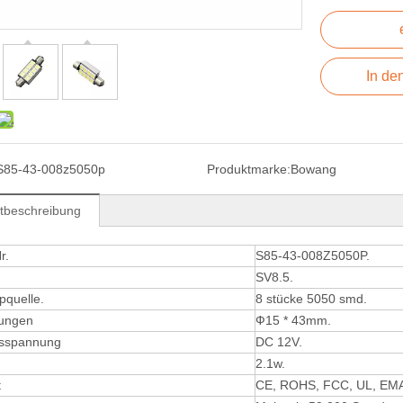
In de
S85-43-008z5050p
Produktmarke:
Bowang
tbeschreibung
r.
S85-43-008Z5050P.
SV8.5.
pquelle.
8 stücke 5050 smd.
ungen
Ф15 * 43mm.
sspannung
DC 12V.
2.1w.
t
CE, ROHS, FCC, UL, EM