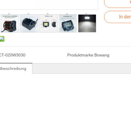
In de
CT-020W3030
Produktmarke:
Bowang
tbeschreibung