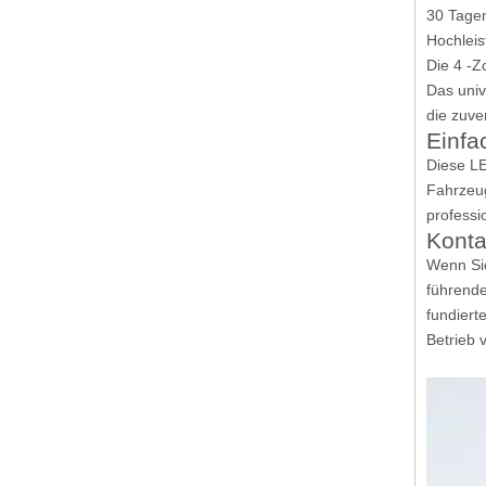
30 Tagen
Hochlei
Die 4 -Z
Das univ
die zuve
Einfa
Diese LE
Fahrzeug
professi
Konta
Wenn Sie
führende
fundiert
Betrieb 