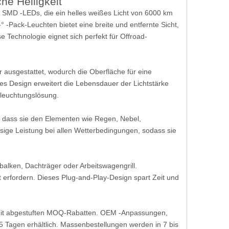
he Helligkeit
0 SMD -LEDs, die ein helles weißes Licht von 6000 km
 -Pack-Leuchten bietet eine breite und entfernte Sicht,
e Technologie eignet sich perfekt für Offroad-
r ausgestattet, wodurch die Oberfläche für eine
es Design erweitert die Lebensdauer der Lichtstärke
eleuchtungslösung.
, dass sie den Elementen wie Regen, Nebel,
ssige Leistung bei allen Wetterbedingungen, sodass sie
alken, Dachträger oder Arbeitswagengrill.
st erfordern. Dieses Plug-and-Play-Design spart Zeit und
g mit abgestuften MOQ-Rabatten. OEM -Anpassungen,
15 Tagen erhältlich. Massenbestellungen werden in 7 bis