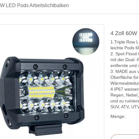
0W LED Pods Arbeitslichtbalken
4 Zoll 60W
1.Triple Row 
leichte Pods 6
2. Spot Flood
mit der Dual -
entfernte und 
3. MADE aus v
Oberfläche für
Wärmeabteilu
4.IP67 wasserd
Regen, Nebel,
und zu ruinier
SUV, ATV, UTV
Menge: