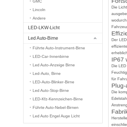
Forts
GMC
Die Lich
Lincoln
ausgeben
Andere
wodurch 
Fahrzeug
LED-LKW-Licht
Effiz
Led Auto-Birne
Der LED 
effizien
Führte Auto-Instrument-Birne
erheblic
LED-Car-Innenbirne
IP67 
Led Auto-Anzeige Birne
Die LED 
Feuchtig
Led-Auto, Birne
für Fahr
LED-Auto-Blinker-Birne
Plug-
Led Auto-Stop-Birne
Die komp
Edelstah
LED-Kfz-Kennzeichen-Birne
Anstreng
Führte Auto-Nebel-Birnen
Fabri
Led Auto Engel Auge Licht
Herstell
einschli