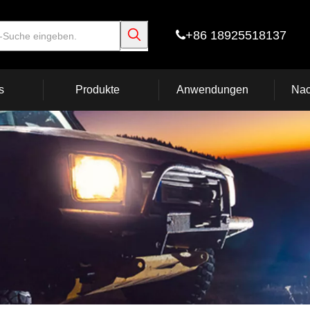
+86 18925518137

s
Produkte
Anwendungen
Nac