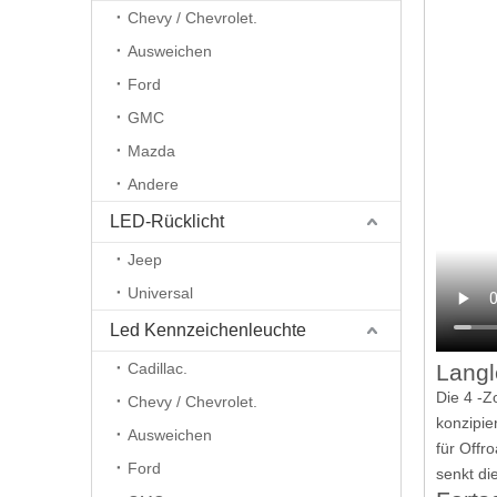
Chevy / Chevrolet.
Ausweichen
Ford
GMC
Mazda
Andere
LED-Rücklicht
Jeep
Universal
Led Kennzeichenleuchte
Cadillac.
Langl
Die 4 -Z
Chevy / Chevrolet.
konzipie
Ausweichen
für Offr
Ford
senkt di