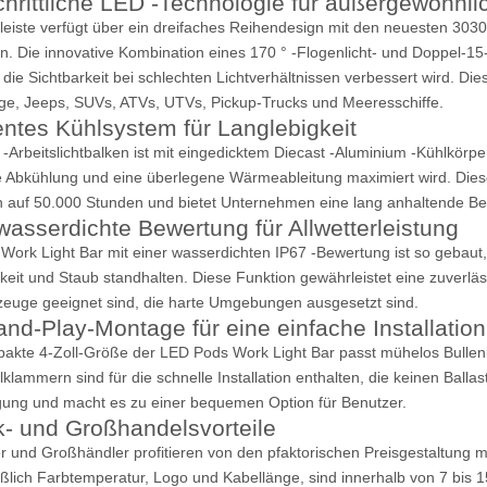
chrittliche LED -Technologie für außergewöhnlic
tleiste verfügt über ein dreifaches Reihendesign mit den neuesten 303
. Die innovative Kombination eines 170 ° -Flogenlicht- und Doppel-15-°
die Sichtbarkeit bei schlechten Lichtverhältnissen verbessert wird. Dies
e, Jeeps, SUVs, ATVs, UTVs, Pickup-Trucks und Meeresschiffe.
ientes Kühlsystem für Langlebigkeit
-Arbeitslichtbalken ist mit eingedicktem Diecast -Aluminium -Kühlkörpe
te Abkühlung und eine überlegene Wärmeableitung maximiert wird. Dies
h auf 50.000 Stunden und bietet Unternehmen eine lang anhaltende B
wasserdichte Bewertung für Allwetterleistung
Work Light Bar mit einer wasserdichten IP67 -Bewertung ist so gebaut
keit und Staub standhalten. Diese Funktion gewährleistet eine zuverlä
zeuge geeignet sind, die harte Umgebungen ausgesetzt sind.
and-Play-Montage für eine einfache Installation
akte 4-Zoll-Größe der LED Pods Work Light Bar passt mühelos Bullenb
lklammern sind für die schnelle Installation enthalten, die keinen Balla
ung und macht es zu einer bequemen Option für Benutzer.
k- und Großhandelsvorteile
er und Großhändler profitieren von den pfaktorischen Preisgestaltun
eßlich Farbtemperatur, Logo und Kabellänge, sind innerhalb von 7 bis 