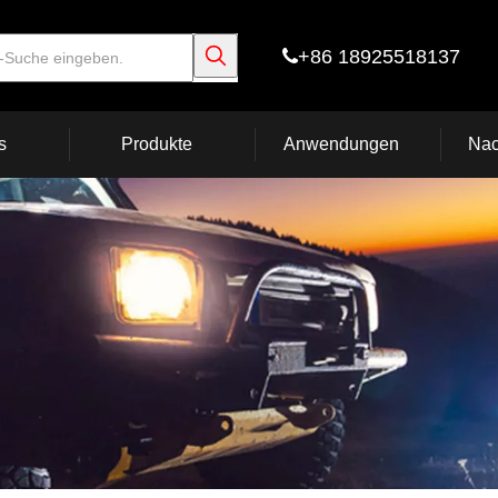
+86 18925518137

s
Produkte
Anwendungen
Nac