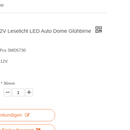
ne
V Leselicht LED Auto Dome Glühbirne
6Pcs SMD5730
12V.
0 * 36mm
erkundigen