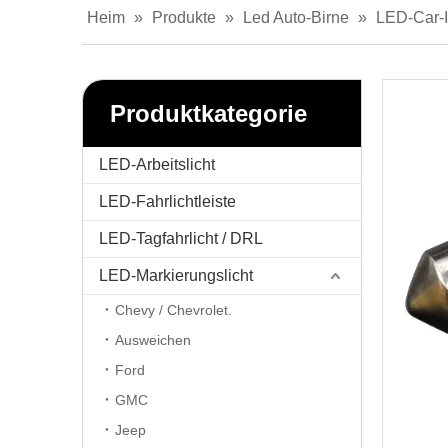
Heim
»
Produkte
»
Led Auto-Birne
»
LED-Car-I
Produktkategorie
LED-Arbeitslicht
LED-Fahrlichtleiste
LED-Tagfahrlicht / DRL
LED-Markierungslicht
Chevy / Chevrolet.
Ausweichen
Ford
GMC
Jeep