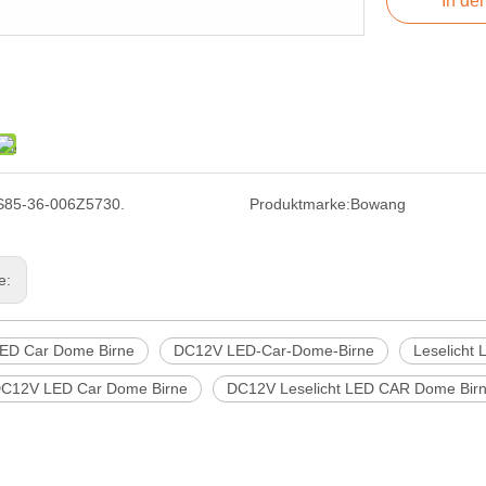
In de
S85-36-006Z5730.
Produktmarke:
Bowang
ge:
ED Car Dome Birne
DC12V LED-Car-Dome-Birne
Leselicht
C12V LED Car Dome Birne
DC12V Leselicht LED CAR Dome Bir